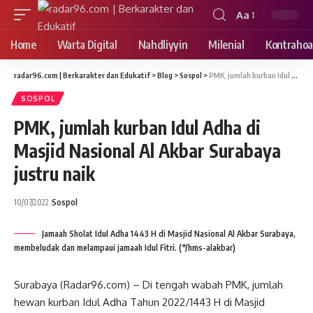
Aa
Font
Resizer
Home
Warta Digital
Nahdliyyin
Milenial
Kontrahoa
radar96.com | Berkarakter dan Edukatif
>
Blog
>
Sospol
>
PMK, jumlah kurban Idul Adha di Masjid Nasional Al Akbar Surabaya justru naik
SOSPOL
PMK, jumlah kurban Idul Adha di
Masjid Nasional Al Akbar Surabaya
justru naik
10/07/2022
Sospol
Jamaah Sholat Idul Adha 1443 H di Masjid Nasional Al Akbar Surabaya,
membeludak dan melampaui jamaah Idul Fitri. (*/hms-alakbar)
Surabaya (Radar96.com) – Di tengah wabah PMK, jumlah
hewan kurban Idul Adha Tahun 2022/1443 H di Masjid