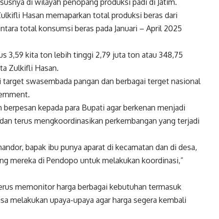
hususnya di wilayah penopang produksi padi di Jatim.
ulkifli Hasan memaparkan total produksi beras dari
ntara total konsumsi beras pada Januari – April 2025
s 3,59 kita ton lebih tinggi 2,79 juta ton atau 348,75
a Zulkifli Hasan.
i target swasembada pangan dan berbagai terget nasional
vernment.
an berpesan kepada para Bupati agar berkenan menjadi
dan terus mengkoordinasikan perkembangan yang terjadi
mandor, bapak ibu punya aparat di kecamatan dan di desa,
dang mereka di Pendopo untuk melakukan koordinasi,”
terus memonitor harga berbagai kebutuhan termasuk
bisa melakukan upaya-upaya agar harga segera kembali