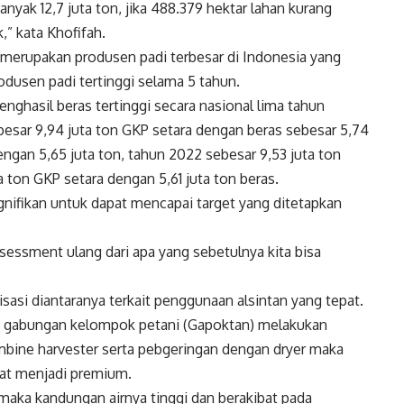
nyak 12,7 juta ton, jika 488.379 hektar lahan kurang
k,” kata Khofifah.
 merupakan produsen padi terbesar di Indonesia yang
dusen padi tertinggi selama 5 tahun.
nghasil beras tertinggi secara nasional lima tahun
esar 9,94 juta ton GKP setara dengan beras sebesar 5,74
engan 5,65 juta ton, tahun 2022 sebesar 9,53 juta ton
a ton GKP setara dengan 5,61 juta ton beras.
ifikan untuk dapat mencapai target yang ditetapkan
ssessment ulang dari apa yang sebetulnya kita bisa
asi diantaranya terkait penggunaan alsintan yang tepat.
ra gabungan kelompok petani (Gapoktan) melakukan
mbine harvester serta pebgeringan dengan dryer maka
kat menjadi premium.
maka kandungan airnya tinggi dan berakibat pada