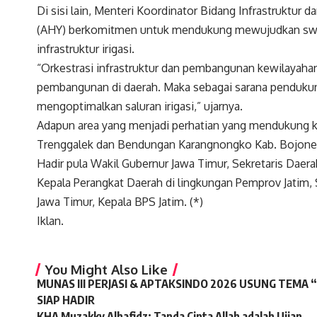
Di sisi lain, Menteri Koordinator Bidang Infrastrukt
(AHY) berkomitmen untuk mendukung mewujudkan sw
infrastruktur irigasi.
“Orkestrasi infrastruktur dan pembangunan kewilayah
pembangunan di daerah. Maka sebagai sarana penduku
mengoptimalkan saluran irigasi,” ujarnya.
Adapun area yang menjadi perhatian yang mendukung 
Trenggalek dan Bendungan Karangnongko Kab. Bojone
Hadir pula Wakil Gubernur Jawa Timur, Sekretaris Daer
Kepala Perangkat Daerah di lingkungan Pemprov Jatim
Jawa Timur, Kepala BPS Jatim. (*)
Iklan.
You Might Also Like
MUNAS III PERJASI & APTAKSINDO 2026 USUNG TEMA 
SIAP HADIR
KHA Muzakky Alhafidz: Tanda Cinta Allah adalah Ujian