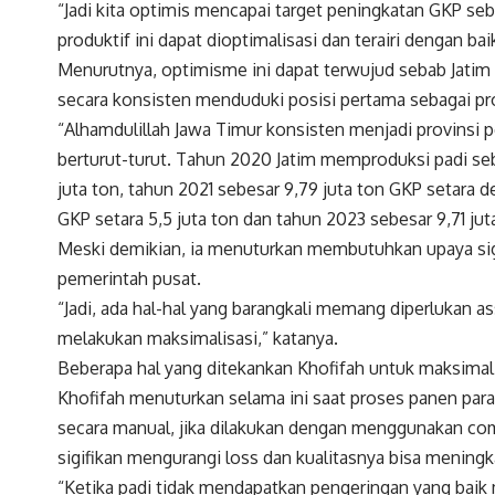
“Jadi kita optimis mencapai target peningkatan GKP seba
produktif ini dapat dioptimalisasi dan terairi dengan bai
Menurutnya, optimisme ini dapat terwujud sebab Jatim
secara konsisten menduduki posisi pertama sebagai pro
“Alhamdulillah Jawa Timur konsisten menjadi provinsi pe
berturut-turut. Tahun 2020 Jatim memproduksi padi seb
juta ton, tahun 2021 sebesar 9,79 juta ton GKP setara d
GKP setara 5,5 juta ton dan tahun 2023 sebesar 9,71 jut
Meski demikian, ia menuturkan membutuhkan upaya sign
pemerintah pusat.
“Jadi, ada hal-hal yang barangkali memang diperlukan a
melakukan maksimalisasi,” katanya.
Beberapa hal yang ditekankan Khofifah untuk maksimalis
Khofifah menuturkan selama ini saat proses panen pa
secara manual, jika dilakukan dengan menggunakan co
sigifikan mengurangi loss dan kualitasnya bisa mening
“Ketika padi tidak mendapatkan pengeringan yang baik 