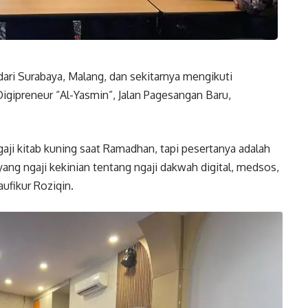
dari Surabaya, Malang, dan sekitarnya mengikuti
igipreneur “Al-Yasmin”, Jalan Pagesangan Baru,
gaji kitab kuning saat Ramadhan, tapi pesertanya adalah
ang ngaji kekinian tentang ngaji dakwah digital, medsos,
aufikur Roziqin.