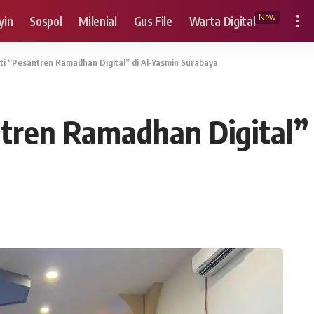
New
yin
Sospol
Milenial
Gus File
Warta Digital
kuti “Pesantren Ramadhan Digital” di Al-Yasmin Surabaya
antren Ramadhan Digital”