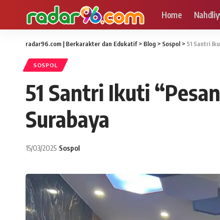
Home
Nahdliy
radar96.com | Berkarakter dan Edukatif
>
Blog
>
Sospol
>
51 Santri I
SOSPOL
51 Santri Ikuti “Pes
Surabaya
15/03/2025
Sospol