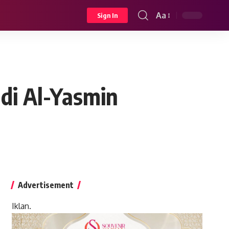
Aa
Sign In
Font
Resizer
 di Al-Yasmin
Advertisement
Iklan.