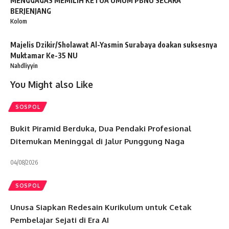
MENGGAGAS MEMILIH KETUA UMUM PBNU SECARA
BERJENJANG
Kolom
Majelis Dzikir/Sholawat Al-Yasmin Surabaya doakan suksesnya
Muktamar Ke-35 NU
Nahdliyyin
You Might also Like
SOSPOL
Bukit Piramid Berduka, Dua Pendaki Profesional
Ditemukan Meninggal di Jalur Punggung Naga
04/08/2026
SOSPOL
Unusa Siapkan Redesain Kurikulum untuk Cetak
Pembelajar Sejati di Era AI