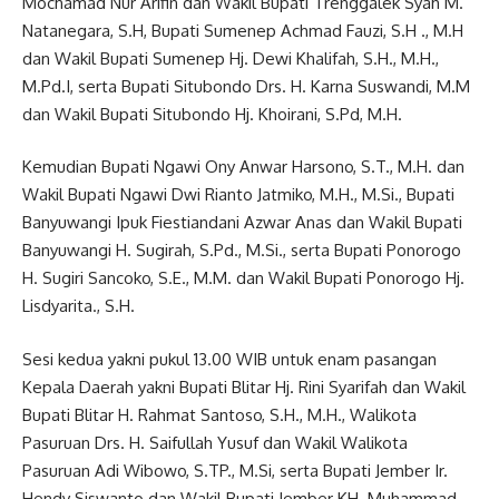
Mochamad Nur Arifin dan Wakil Bupati Trenggalek Syah M.
Natanegara, S.H, Bupati Sumenep Achmad Fauzi, S.H ., M.H
dan Wakil Bupati Sumenep Hj. Dewi Khalifah, S.H., M.H.,
M.Pd.I, serta Bupati Situbondo Drs. H. Karna Suswandi, M.M
dan Wakil Bupati Situbondo Hj. Khoirani, S.Pd, M.H.
Kemudian Bupati Ngawi Ony Anwar Harsono, S.T., M.H. dan
Wakil Bupati Ngawi Dwi Rianto Jatmiko, M.H., M.Si., Bupati
Banyuwangi Ipuk Fiestiandani Azwar Anas dan Wakil Bupati
Banyuwangi H. Sugirah, S.Pd., M.Si., serta Bupati Ponorogo
H. Sugiri Sancoko, S.E., M.M. dan Wakil Bupati Ponorogo Hj.
Lisdyarita., S.H.
Sesi kedua yakni pukul 13.00 WIB untuk enam pasangan
Kepala Daerah yakni Bupati Blitar Hj. Rini Syarifah dan Wakil
Bupati Blitar H. Rahmat Santoso, S.H., M.H., Walikota
Pasuruan Drs. H. Saifullah Yusuf dan Wakil Walikota
Pasuruan Adi Wibowo, S.TP., M.Si, serta Bupati Jember Ir.
Hendy Siswanto dan Wakil Bupati Jember KH. Muhammad