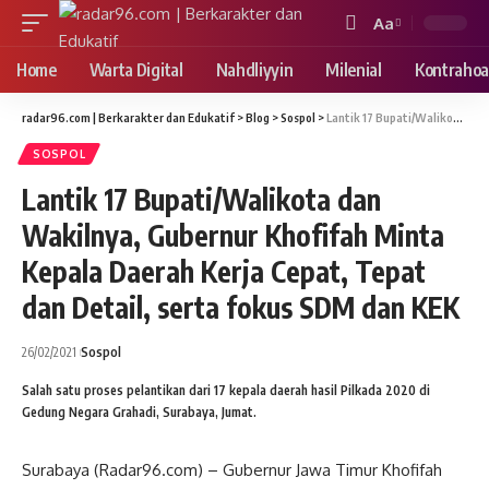
Aa
Font
Resizer
Home
Warta Digital
Nahdliyyin
Milenial
Kontrahoa
radar96.com | Berkarakter dan Edukatif
>
Blog
>
Sospol
>
Lantik 17 Bupati/Walikota dan Wakilnya, Gubernur Khofifah Minta Kepala Daerah Kerja Cepat, Tepat dan Detail, serta fokus SDM dan KEK
SOSPOL
Lantik 17 Bupati/Walikota dan
Wakilnya, Gubernur Khofifah Minta
Kepala Daerah Kerja Cepat, Tepat
dan Detail, serta fokus SDM dan KEK
26/02/2021
Sospol
Salah satu proses pelantikan dari 17 kepala daerah hasil Pilkada 2020 di
Gedung Negara Grahadi, Surabaya, Jumat.
Surabaya (Radar96.com) – Gubernur Jawa Timur Khofifah