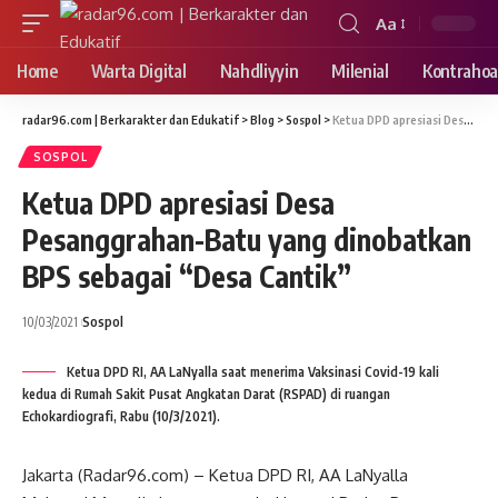
Aa
Font
Resizer
Home
Warta Digital
Nahdliyyin
Milenial
Kontrahoa
radar96.com | Berkarakter dan Edukatif
>
Blog
>
Sospol
>
Ketua DPD apresiasi Desa Pesanggrahan-Batu yang dinobatkan BPS sebagai “Desa Cantik”
SOSPOL
Ketua DPD apresiasi Desa
Pesanggrahan-Batu yang dinobatkan
BPS sebagai “Desa Cantik”
10/03/2021
Sospol
Ketua DPD RI, AA LaNyalla saat menerima Vaksinasi Covid-19 kali
kedua di Rumah Sakit Pusat Angkatan Darat (RSPAD) di ruangan
Echokardiografi, Rabu (10/3/2021).
Jakarta (Radar96.com) – Ketua DPD RI, AA LaNyalla