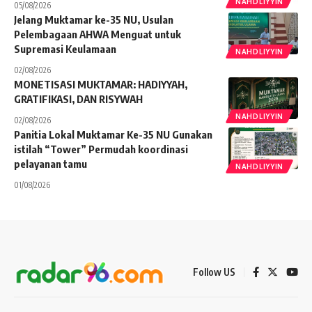
NAHDLIYYIN
05/08/2026
Jelang Muktamar ke-35 NU, Usulan
Pelembagaan AHWA Menguat untuk
Supremasi Keulamaan
NAHDLIYYIN
02/08/2026
MONETISASI MUKTAMAR: HADIYYAH,
GRATIFIKASI, DAN RISYWAH
NAHDLIYYIN
02/08/2026
Panitia Lokal Muktamar Ke-35 NU Gunakan
istilah “Tower” Permudah koordinasi
pelayanan tamu
NAHDLIYYIN
01/08/2026
Follow US