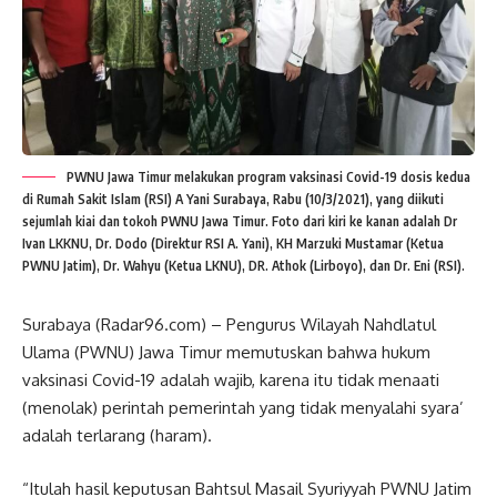
PWNU Jawa Timur melakukan program vaksinasi Covid-19 dosis kedua
di Rumah Sakit Islam (RSI) A Yani Surabaya, Rabu (10/3/2021), yang diikuti
sejumlah kiai dan tokoh PWNU Jawa Timur. Foto dari kiri ke kanan adalah Dr
Ivan LKKNU, Dr. Dodo (Direktur RSI A. Yani), KH Marzuki Mustamar (Ketua
PWNU Jatim), Dr. Wahyu (Ketua LKNU), DR. Athok (Lirboyo), dan Dr. Eni (RSI).
Surabaya (Radar96.com) – Pengurus Wilayah Nahdlatul
Ulama (PWNU) Jawa Timur memutuskan bahwa hukum
vaksinasi Covid-19 adalah wajib, karena itu tidak menaati
(menolak) perintah pemerintah yang tidak menyalahi syara’
adalah terlarang (haram).
“Itulah hasil keputusan Bahtsul Masail Syuriyyah PWNU Jatim