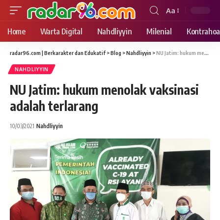
Aa
Font
Resizer
Home
Warta Digital
Nahdliyyin
Milenial
Kontrahoa
radar96.com | Berkarakter dan Edukatif
>
Blog
>
Nahdliyyin
>
NU Jatim: hukum menolak vaksinasi adalah terlarang
NAHDLIYYIN
NU Jatim: hukum menolak vaksinasi
adalah terlarang
10/03/2021
Nahdliyyin