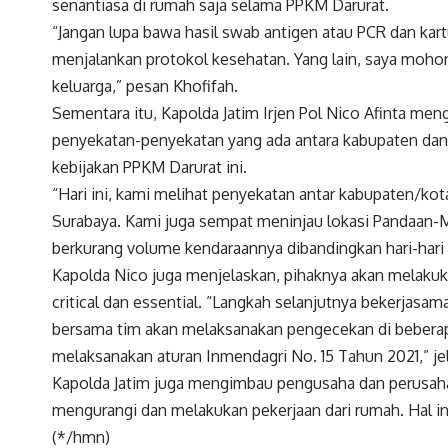
senantiasa di rumah saja selama PPKM Darurat.
“Jangan lupa bawa hasil swab antigen atau PCR dan kartu 
menjalankan protokol kesehatan. Yang lain, saya mohon
keluarga,” pesan Khofifah.
Sementara itu, Kapolda Jatim Irjen Pol Nico Afinta me
penyekatan-penyekatan yang ada antara kabupaten dan
kebijakan PPKM Darurat ini.
“Hari ini, kami melihat penyekatan antar kabupaten/kot
Surabaya. Kami juga sempat meninjau lokasi Pandaan-M
berkurang volume kendaraannya dibandingkan hari-hari 
Kapolda Nico juga menjelaskan, pihaknya akan melakuk
critical dan essential. “Langkah selanjutnya bekerjas
bersama tim akan melaksanakan pengecekan di beberap
melaksanakan aturan Inmendagri No. 15 Tahun 2021,” je
Kapolda Jatim juga mengimbau pengusaha dan perusaha
mengurangi dan melakukan pekerjaan dari rumah. Hal in
(*/hmn)