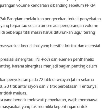
i pengurangan volume kendaraan dibanding sebelum PPKM
n Pak Pangdam melakukan pengecekan terkait penyekatan
tas yang terpantau secara umum ada pengurangan volume
 di beberapa titik masih harus diturunkan lagi,” terang
syarakat kecuali hal yang bersifat kritikal dan esensial
esiasi sinergitas TNI-Polri dan elemen penthahelix
ting, karena sinergitas menjadi bagian penting dalam
an penyekatan pada 72 titik di wilayah Jatim selama
ol, 20 titik antar rayon dan 7 titik perbatasan. Tentunya,
ar tidak meluas.
kota yang hendak melewati penyekatan, wajib membawa
a masyarakat yang tak memiliki kepentingan untuk