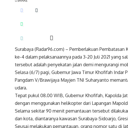
SHARE
Surabaya (Radar96.com) – Pemberlakuan Pembatasan Ke
ke-4 dalam pelaksanaannya pada 3-20 Juli 2021 yang s
tersebut adalah penyekatan jalan demi mengurangi mob
Selasa (6/7) pagi, Gubernur Jawa Timur Khofifah Indar 
Pangdam V/Brawijaya Mayjen TNI Suharyanto memantau
udara.
Tepat pukul 08.00 WIB, Gubernur Khofifah, Kapolda J
dengan menggunakan helikopter dari Lapangan Mapolda J
Selama sekitar 90 menit pemantauan tersebut dilakuka
dan kota, diantaranya kawasan Surabaya-Sidoarjo, Gre
Seusai melakukan pemantauan, orang nomor satu di Jat