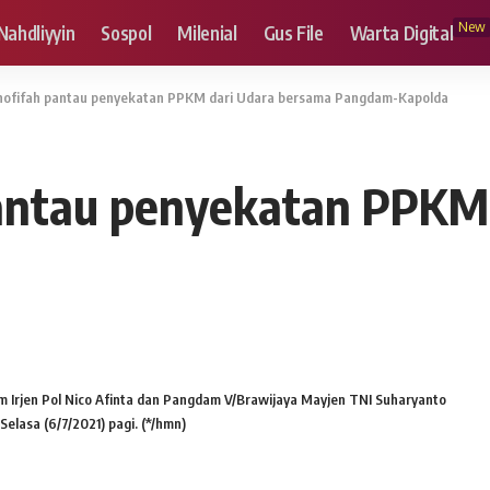
New
Nahdliyyin
Sospol
Milenial
Gus File
Warta Digital
hofifah pantau penyekatan PPKM dari Udara bersama Pangdam-Kapolda
antau penyekatan PPKM 
 Irjen Pol Nico Afinta dan Pangdam V/Brawijaya Mayjen TNI Suharyanto
lasa (6/7/2021) pagi. (*/hmn)