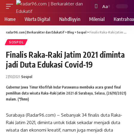
Aa
Font
Resizer
Home
Warta Digital
Nahdliyyin
Milenial
Kontrahoa
radar96.com | Berkarakter dan Edukatif
>
Blog
>
Sospol
>
Finalis Raka-Raki Jatim 2021 diminta jadi Duta Edukasi Covid-19
SOSPOL
Finalis Raka-Raki Jatim 2021 diminta
jadi Duta Edukasi Covid-19
27/10/2021
Sospol
Gubernur Jawa Timur Khofifah Indar Parawansa membuka acara grand final
pemilihan duta wisata Raka-Raki Jatim 2021 di Surabaya, Selasa, (26/10/2021)
malam. (*/hmn)
Surabaya (Radar96.com) – Sebanyak 34 finalis duta Raka-
Raki Jatim 2021, diminta untuk tidak sekadar menjadi duta
wisata dan ekonomi kreatif, namun juga menjadi duta