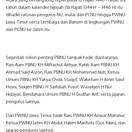
tahun dalam kalender hijriyah (16 Rajab 1344 H – 1446 H) itu
dihadiri ratusan pengurus NU, mulai dari PCNU hingga PWNU
Jawa Timur serta Lembaga dan Banom di lingkungan PWNU
dan PCNU se-Jatim itu.
Sejumlah tokoh penting PBNU tampak hadir, diantaranya
Rais Aam PBNU KH Miftachul Akhyar, Katib Aam PBNU KH
Ahmad Said Asrori, Rais PBNU KH Mohammad Nuh, Ketua
Umum PBNU KH Yahya Cholil Staquf, Waketum H Amin Said
Husni, Sekjen PBNU H Saifullah Yusuf, Wasekjen H Nur
Hidayat, Bendahara Umum PBNU H Gudfan Arif, serta jajaran
pengurus lainnya.
Dari PWNU Jawa Timur, hadir Rais PWNU KH Anwar Manshur,
Ketua PWNU Jatim KH Abdul Hakim Mahfudz (Gus Kikin), dan
jajaran pengurus lainnya.