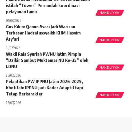
istilah “Tower” Permudah koordinasi
pelayanan tamu
NAHDLIYYIN
01/08/2026
Gus Kikin: Qanun Asasi Jadi Warisan
Terbesar Hadratussyaikh KHM Hasyim
Asy’ari
NAHDLIYYIN
31/07/2026
Wakil Rais Syuriah PWNU Jatim Pimpin
“Dzikir Sambut Muktamar NU Ke-35” oleh
LDNU
NAHDLIYYIN
26/07/2026
Pelantikan PW IPPNU Jatim 2026-2029,
Khofifah: IPPNU jadi Kader Adaptif tapi
Tetap Berkarakter
NAHDLIYYIN
26/07/2026