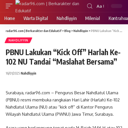
Aa
Font
Resizer
Home
Warta Digital
Nahdliyyin
Milenial
Kontrahoa
radar96.com | Berkarakter dan Edukatif
>
Blog
>
Nahdliyyin
>
PBNU Lakukan “Kick Off” Harlah Ke-102 NU Tandai “Maslahat Bersama”
NAHDLIYYIN
PBNU Lakukan “Kick Off” Harlah Ke-
102 NU Tandai “Maslahat Bersama”
16/01/2025
Nahdliyyin
Surabaya, radar96.com – Pengurus Besar Nahdlatul Ulama
(PBNU) resmi membuka rangkaian Hari Lahir (Harlah) Ke-102
Nahdlatul Ulama (NU) atau “kick off” di Kantor Pengurus
Wilayah Nahdlatul Ulama (PWNU) Jawa Timur, Surabaya.
Acara yang berlangsung tepat pada 16 Rajab 1446 H atau 102