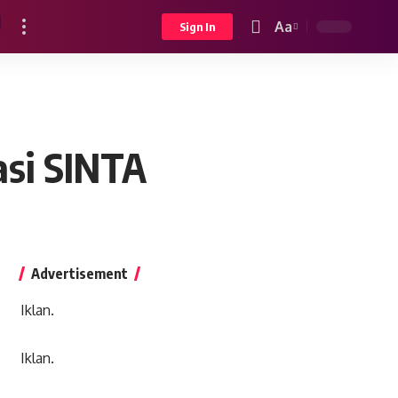
Aa
Sign In
Font
Resizer
asi SINTA
Advertisement
Iklan.
Iklan.