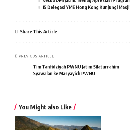
Ketua DMI Jatim: Menag Apresiasi Progra
15 Delegasi YME Hong Kong Kunjungi Masji
Share This Article
PREVIOUS ARTICLE
Tim Tanfidziyah PWNU Jatim Silaturrahim
Syawalan ke Masyayich PWNU
You Might also Like