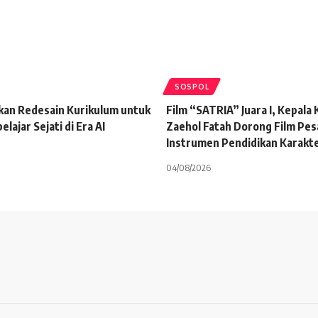
SOSPOL
kan Redesain Kurikulum untuk
Film “SATRIA” Juara I, Kepala
lajar Sejati di Era AI
Zaehol Fatah Dorong Film Pes
Instrumen Pendidikan Karakt
04/08/2026