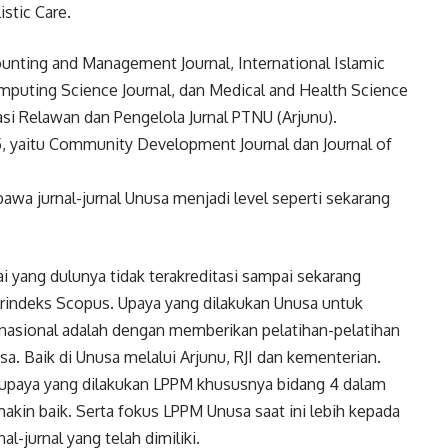
istic Care.
counting and Management Journal, International Islamic
mputing Science Journal, dan Medical and Health Science
iasi Relawan dan Pengelola Jurnal PTNU (Arjunu).
5, yaitu Community Development Journal dan Journal of
a jurnal-jurnal Unusa menjadi level seperti sekarang
 yang dulunya tidak terakreditasi sampai sekarang
terindeks Scopus. Upaya yang dilakukan Unusa untuk
ernasional adalah dengan memberikan pelatihan-pelatihan
sa. Baik di Unusa melalui Arjunu, RJI dan kementerian.
 upaya yang dilakukan LPPM khususnya bidang 4 dalam
akin baik. Serta fokus LPPM Unusa saat ini lebih kepada
al-jurnal yang telah dimiliki.