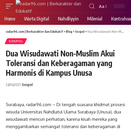
Aa
Font
Resizer
Home
Warta Digital
Nahdliyyin
Milenial
Kontrahoa
radar96.com | Berkarakter dan Edukatif
>
Blog
>
Sospol
>
Dua Wisudawati Non-Muslim Akui Toleransi dan Keberagaman yang Harmonis di Kampus Unusa
SOSPOL
Dua Wisudawati Non-Muslim Akui
Toleransi dan Keberagaman yang
Harmonis di Kampus Unusa
23/04/2025
Sospol
Surabaya, radar96.com – Di tengah suasana khidmat prosesi
wisuda Universitas Nahdlatul Ulama Surabaya (Unusa), dua
wisudawati mencuri perhatian, karena kisah mereka yang
menggambarkan semangat toleransi dan keberagaman di