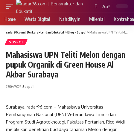
Aa
Font
Resizer
Home
Warta Digital
Nahdliyyin
Milenial
Kontrahoa
radar96.com | Berkarakter dan Edukatif
>
Blog
>
Sospol
>
Mahasiswa UPN Teliti Melon dengan pupuk Organik di Green House Al Akbar Surabaya
SOSPOL
Mahasiswa UPN Teliti Melon dengan
pupuk Organik di Green House Al
Akbar Surabaya
23/04/2025
Sospol
Surabaya, radar96.com – Mahasiswa Universitas
Pembangunan Nasional (UPN) Veteran Jawa Timur dari
Program Studi Agroteknologi, Fakultas Pertanian, Rico Widi,
melakukan penelitian budidaya tanaman Melon dengan