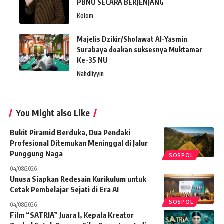
PBNU SECARA BERJENJANG
Kolom
Majelis Dzikir/Sholawat Al-Yasmin
Surabaya doakan suksesnya Muktamar
Ke-35 NU
Nahdliyyin
You Might also Like
Bukit Piramid Berduka, Dua Pendaki
Profesional Ditemukan Meninggal di Jalur
Punggung Naga
SOSPOL
04/08/2026
Unusa Siapkan Redesain Kurikulum untuk
Cetak Pembelajar Sejati di Era AI
SOSPOL
04/08/2026
Film “SATRIA” Juara I, Kepala Kreator