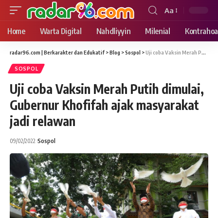
Aa
Font
Resizer
Home
Warta Digital
Nahdliyyin
Milenial
Kontrahoa
radar96.com | Berkarakter dan Edukatif
>
Blog
>
Sospol
>
Uji coba Vaksin Merah Putih dimulai, Gubernur Khofifah ajak masyarakat jadi relawan
SOSPOL
Uji coba Vaksin Merah Putih dimulai,
Gubernur Khofifah ajak masyarakat
jadi relawan
09/02/2022
Sospol