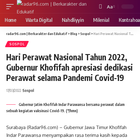
Aa
Font
Resizer
Home
Warta Digital
Nahdliyyin
Milenial
Kontrahoa
radar96.com | Berkarakter dan Edukatif
>
Blog
>
Sospol
>
Hari Perawat Nasional Tahun 2022, Gubernur Khofifah apresiasi dedikasi Perawat selama Pandemi Covid-19
SOSPOL
Hari Perawat Nasional Tahun 2022,
Gubernur Khofifah apresiasi dedikasi
Perawat selama Pandemi Covid-19
17/03/2022
Sospol
Gubernur Jatim Khofifah Indar Parawansa bersama perawat dalam
sebuah kegiatan vaksinasi Covid-19. (*/hmn)
Surabaya (Radar96.com) – Gubernur Jawa Timur Khofifah
Indar Parawansa menyampaikan rasa terima kasih kepada