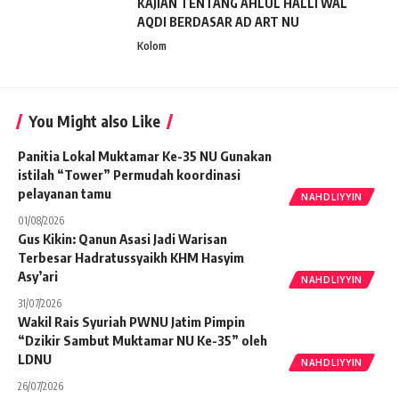
KAJIAN TENTANG AHLUL HALLI WAL
AQDI BERDASAR AD ART NU
Kolom
You Might also Like
Panitia Lokal Muktamar Ke-35 NU Gunakan
istilah “Tower” Permudah koordinasi
pelayanan tamu
NAHDLIYYIN
01/08/2026
Gus Kikin: Qanun Asasi Jadi Warisan
Terbesar Hadratussyaikh KHM Hasyim
Asy’ari
NAHDLIYYIN
31/07/2026
Wakil Rais Syuriah PWNU Jatim Pimpin
“Dzikir Sambut Muktamar NU Ke-35” oleh
LDNU
NAHDLIYYIN
26/07/2026