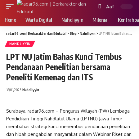
Aa
Font
Resizer
Home
Warta Digital
Nahdliyyin
Milenial
Kontrahoa
radar96.com | Berkarakter dan Edukatif
>
Blog
>
Nahdliyyin
>
LPT NU Jatim Bahas Kunci Tembus Pendanaan Penelitian bersama Peneliti Kemenag dan ITS
NAHDLIYYIN
LPT NU Jatim Bahas Kunci Tembus
Pendanaan Penelitian bersama
Peneliti Kemenag dan ITS
18/01/2025
Nahdliyyin
Surabaya, radar96.com – Pengurus Wilayah (PW) Lembaga
Pendidikan Tinggi Nahdlatul Ulama (LPTNU) Jawa Timur
membahas strategi kunci menembus pendanaan penelitian
dan hibah pengabdian masyarakat dalam Webinar Riset dan