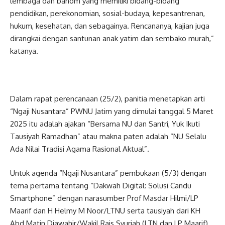
lembaga dan banom yang memiliki bidang-bidang
pendidikan, perekonomian, sosial-budaya, kepesantrenan,
hukum, kesehatan, dan sebagainya. Rencananya, kajian juga
dirangkai dengan santunan anak yatim dan sembako murah,”
katanya.
Dalam rapat perencanaan (25/2), panitia menetapkan arti
“Ngaji Nusantara” PWNU Jatim yang dimulai tanggal 5 Maret
2025 itu adalah ajakan “Bersama NU dan Santri, Yuk Ikuti
Tausiyah Ramadhan” atau makna paten adalah “NU Selalu
Ada Nilai Tradisi Agama Rasional Aktual”.
Untuk agenda “Ngaji Nusantara” pembukaan (5/3) dengan
tema pertama tentang “Dakwah Digital: Solusi Candu
Smartphone” dengan narasumber Prof Masdar Hilmi/LP
Maarif dan H Helmy M Noor/LTNU serta tausiyah dari KH
Abd Matin Djawahir/Wakil Rais Syuriah (LTN dan LP Maarif).