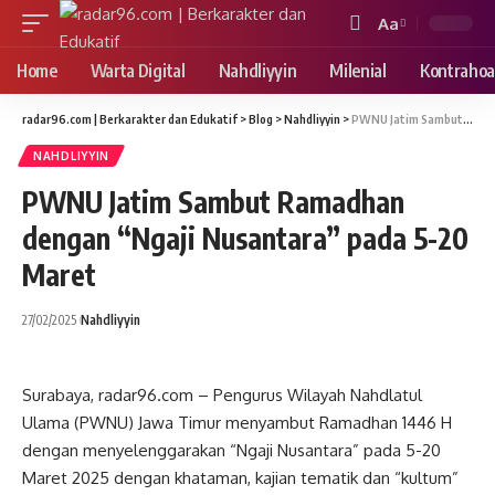
Aa
Font
Resizer
Home
Warta Digital
Nahdliyyin
Milenial
Kontrahoa
radar96.com | Berkarakter dan Edukatif
>
Blog
>
Nahdliyyin
>
PWNU Jatim Sambut Ramadhan dengan “Ngaji Nusantara” pada 5-20 Maret
NAHDLIYYIN
PWNU Jatim Sambut Ramadhan
dengan “Ngaji Nusantara” pada 5-20
Maret
27/02/2025
Nahdliyyin
Surabaya, radar96.com – Pengurus Wilayah Nahdlatul
Ulama (PWNU) Jawa Timur menyambut Ramadhan 1446 H
dengan menyelenggarakan “Ngaji Nusantara” pada 5-20
Maret 2025 dengan khataman, kajian tematik dan “kultum”