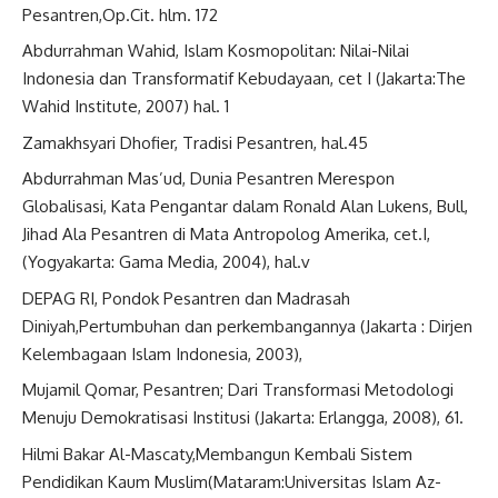
Pesantren,Op.Cit. hlm. 172
Abdurrahman Wahid, Islam Kosmopolitan: Nilai-Nilai
Indonesia dan Transformatif Kebudayaan, cet I (Jakarta:The
Wahid Institute, 2007) hal. 1
Zamakhsyari Dhofier, Tradisi Pesantren, hal.45
Abdurrahman Mas’ud, Dunia Pesantren Merespon
Globalisasi, Kata Pengantar dalam Ronald Alan Lukens, Bull,
Jihad Ala Pesantren di Mata Antropolog Amerika, cet.I,
(Yogyakarta: Gama Media, 2004), hal.v
DEPAG RI, Pondok Pesantren dan Madrasah
Diniyah,Pertumbuhan dan perkembangannya (Jakarta : Dirjen
Kelembagaan Islam Indonesia, 2003),
Mujamil Qomar, Pesantren; Dari Transformasi Metodologi
Menuju Demokratisasi Institusi (Jakarta: Erlangga, 2008), 61.
Hilmi Bakar Al-Mascaty,Membangun Kembali Sistem
Pendidikan Kaum Muslim(Mataram:Universitas Islam Az-