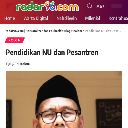
Aa
Font
Resizer
Home
Warta Digital
Nahdliyyin
Milenial
Kontrahoa
radar96.com | Berkarakter dan Edukatif
>
Blog
>
Kolom
>
Pendidikan NU dan Pesantren
KOLOM
Pendidikan NU dan Pesantren
13/01/2021
Kolom