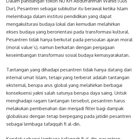
Dalam pandangan tokoh NU KH Abdurrahman Wahid (Gus
Dur), Pesantren sebagai subkultur itu berawal ketika Islam
melembaga dalam institusi pendidikan yang dapat
mengakulturasi budaya lokal dan kemudian melahirkan
ekses budaya yang berorientasi pada transformasi kultural.
Pesantren tidak hanya berkutat pada persoalan ajaran moral
(moral value’s), namun berkaitan dengan penjagaan
keseimbangan transformasi sosial budaya kemasyarakatan.
Tantangan yang dihadapi pesantren tidak hanya datang dari
internal umat Islam, tetapi yang terberat adalah tantangan
eksternal, berupa arus global yang melahirkan berbagai
konsekuensi yakni salah satunya berupa daya saing. Untuk
menghadapi ragam tantangan tersebut, pesantren harus
melakukan pembenahan dan menjadi filter bagi dampak
globalisasi dengan tetap berpegang pada jatidiri pesantren
sebagai lembaga tafaqqah fi al-din.
Kendati sebagai lembaga tafaqqah fi al-din, pesantren