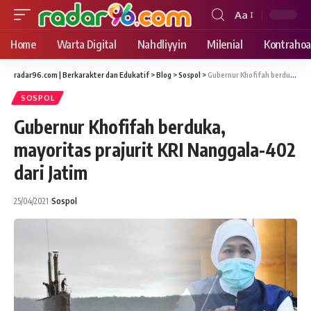
Aa
Font
Resizer
Home
Warta Digital
Nahdliyyin
Milenial
Kontrahoa
radar96.com | Berkarakter dan Edukatif
>
Blog
>
Sospol
>
Gubernur Khofifah berduka, mayoritas prajurit KRI Nanggala-402 dari Jatim
SOSPOL
Gubernur Khofifah berduka,
mayoritas prajurit KRI Nanggala-402
dari Jatim
25/04/2021
Sospol