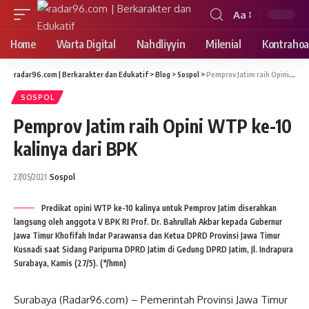
Aa
Font
Resizer
Home
Warta Digital
Nahdliyyin
Milenial
Kontrahoa
radar96.com | Berkarakter dan Edukatif
>
Blog
>
Sospol
>
Pemprov Jatim raih Opini WTP ke-10 kalinya dari BPK
SOSPOL
Pemprov Jatim raih Opini WTP ke-10
kalinya dari BPK
27/05/2021
Sospol
Predikat opini WTP ke-10 kalinya untuk Pemprov Jatim diserahkan
langsung oleh anggota V BPK RI Prof. Dr. Bahrullah Akbar kepada Gubernur
Jawa Timur Khofifah Indar Parawansa dan Ketua DPRD Provinsi Jawa Timur
Kusnadi saat Sidang Paripurna DPRD Jatim di Gedung DPRD Jatim, Jl. Indrapura
Surabaya, Kamis (27/5). (*/hmn)
Surabaya (Radar96.com) – Pemerintah Provinsi Jawa Timur