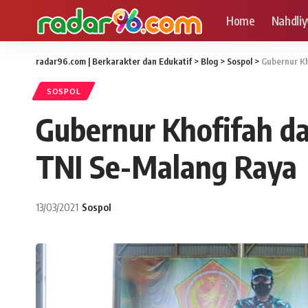
Home
Nahdliy
radar96.com | Berkarakter dan Edukatif
>
Blog
>
Sospol
>
Gubernur Kh
SOSPOL
Gubernur Khofifah da
TNI Se-Malang Raya
13/03/2021
Sospol