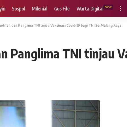
New
yin
Sospol
Milenial
Gus File
Warta Digital
ofifah dan Panglima TNI tinjau Vaksinasi Covid-19 bagi TNI Se-Malang Raya
n Panglima TNI tinjau Va