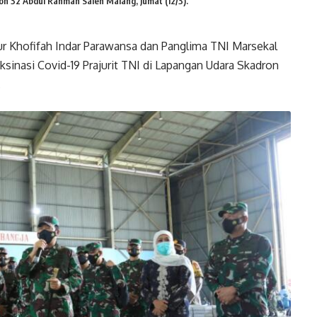
on 32 Abdul Rahman Saleh Malang, Jumat (12/3).
r Khofifah Indar Parawansa dan Panglima TNI Marsekal
sinasi Covid-19 Prajurit TNI di Lapangan Udara Skadron
.