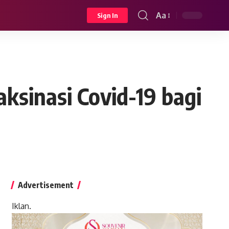
Aa
Sign In
Font
Resizer
ksinasi Covid-19 bagi
Advertisement
Iklan.