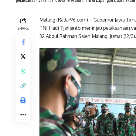
pelaksanaan vaksinasi Covid-19 Prajurit TNI di Lapangan Udara Skadr
Malang (Radar96.com) – Gubernur Jawa Timu
TNI Hadi Tjahjanto meninjau pelaksanaan vak
SHARE
32 Abdul Rahman Saleh Malang, Jumat (12/3)