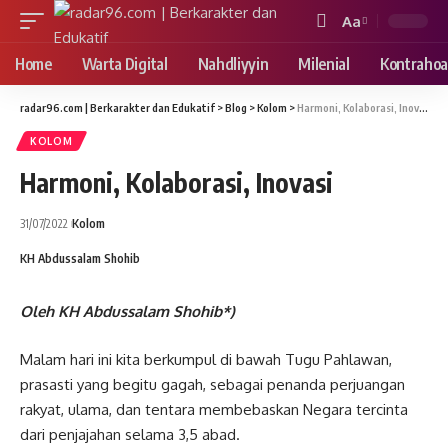
Aa
Font
Resizer
Home
Warta Digital
Nahdliyyin
Milenial
Kontrahoa
radar96.com | Berkarakter dan Edukatif
>
Blog
>
Kolom
>
Harmoni, Kolaborasi, Inovasi
KOLOM
Harmoni, Kolaborasi, Inovasi
31/07/2022
Kolom
KH Abdussalam Shohib
Oleh KH Abdussalam Shohib*)
Malam hari ini kita berkumpul di bawah Tugu Pahlawan,
prasasti yang begitu gagah, sebagai penanda perjuangan
rakyat, ulama, dan tentara membebaskan Negara tercinta
dari penjajahan selama 3,5 abad.