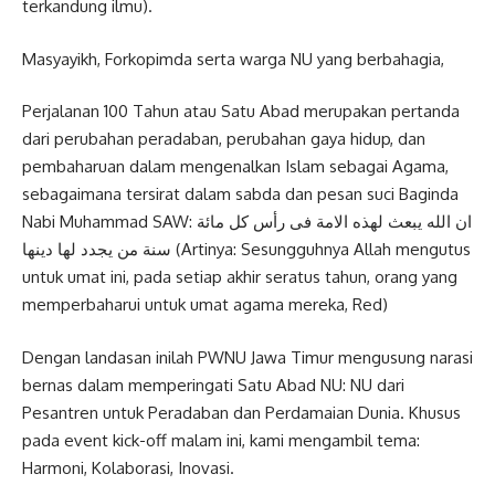
terkandung ilmu).
Masyayikh, Forkopimda serta warga NU yang berbahagia,
Perjalanan 100 Tahun atau Satu Abad merupakan pertanda
dari perubahan peradaban, perubahan gaya hidup, dan
pembaharuan dalam mengenalkan Islam sebagai Agama,
sebagaimana tersirat dalam sabda dan pesan suci Baginda
Nabi Muhammad SAW: ان الله يبعث لهذه الامة فى رأس كل مائة
سنة من يجدد لها دينها (Artinya: Sesungguhnya Allah mengutus
untuk umat ini, pada setiap akhir seratus tahun, orang yang
memperbaharui untuk umat agama mereka, Red)
Dengan landasan inilah PWNU Jawa Timur mengusung narasi
bernas dalam memperingati Satu Abad NU: NU dari
Pesantren untuk Peradaban dan Perdamaian Dunia. Khusus
pada event kick-off malam ini, kami mengambil tema:
Harmoni, Kolaborasi, Inovasi.